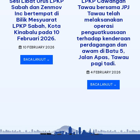
Sesi Libat Urus LPKP
LPKP Cawangan
Sabah dan Zenmov
Tawau bersama JPJ
Inc bertempat di
Tawau telah
Bilik Mesyuarat
melaksanakan
LPKP Sabah, Kota
operasi
Kinabalu pada 10
penguatkuasaan
Februari 2026.
terhadap kenderaan
perdagangan dan
10 FEBRUARY 2026
awam di Batu 5,
Jalan Apas, Tawau
BACA LANJUT →
pagi tadi.
4 FEBRUARY 2026
BACA LANJUT →