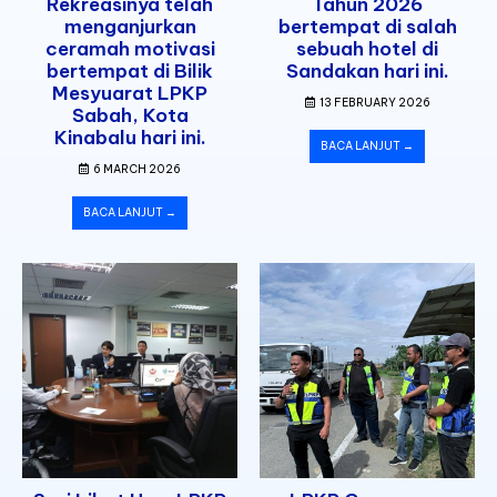
Rekreasinya telah
Tahun 2026
menganjurkan
bertempat di salah
ceramah motivasi
sebuah hotel di
bertempat di Bilik
Sandakan hari ini.
Mesyuarat LPKP
13 FEBRUARY 2026
Sabah, Kota
Kinabalu hari ini.
BACA LANJUT →
6 MARCH 2026
BACA LANJUT →