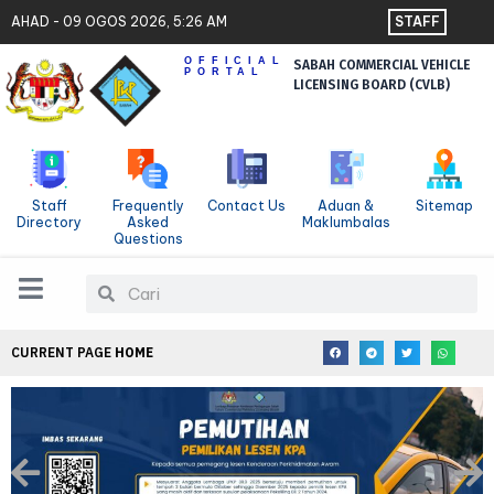
Skip
Contact Us
AHAD - 09 OGOS 2026, 5:26 AM
STAFF
to
Sitemap
OFFICIAL
SABAH COMMERCIAL VEHICLE
content
PORTAL
LICENSING BOARD (CVLB)
Staff
Frequently
Contact Us
Aduan &
Sitemap
Directory
Asked
Maklumbalas
Questions
Search
Search
CURRENT PAGE
HOME