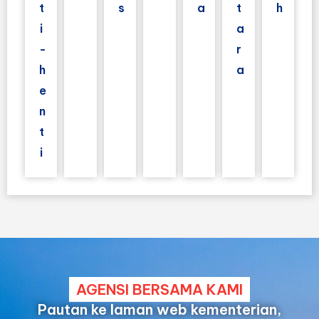
t
s
a
t
h
i
a
-
r
h
a
e
n
t
i
AGENSI BERSAMA KAMI
Pautan ke laman web kementerian,