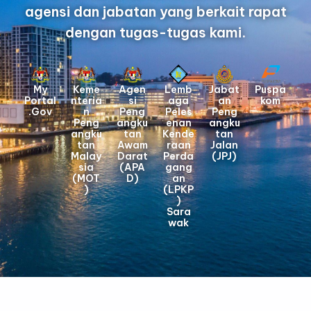
agensi dan jabatan yang berkait rapat
dengan tugas-tugas kami.
My
Keme
Agen
Lemb
Jabat
Puspa
Portal
nteria
si
aga
an
kom
.Gov
n
Peng
Peles
Peng
Peng
angku
enan
angku
angku
tan
Kende
tan
tan
Awam
raan
Jalan
Malay
Darat
Perda
(JPJ)
sia
(APA
gang
(MOT
D)
an
)
(LPKP
)
Sara
wak