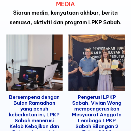
MEDIA
Siaran media, kenyataan akhbar, berita
semasa, aktiviti dan program LPKP Sabah.
Bersempena dengan
Pengerusi LPKP
Bulan Ramadhan
Sabah, Vivian Wong
yang penuh
mempengerusikan
keberkatan ini, LPKP
Mesyuarat Anggota
Sabah menerusi
Lembaga LPKP
Kelab Kebajikan dan
Sabah Bilangan 2