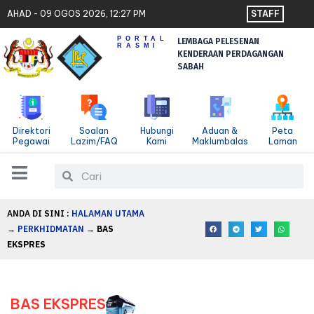
Langkau
AHAD - 09 OGOS 2026, 12:27 PM
STAFF
ke
PORTAL
LEMBAGA PELESENAN
kandungan
RASMI
KENDERAAN PERDAGANGAN
SABAH
Direktori
Soalan
Hubungi
Aduan &
Peta
Pegawai
Lazim/FAQ
Kami
Maklumbalas
Laman
Cari
Cari
ANDA DI SINI :
HALAMAN UTAMA
→
PERKHIDMATAN
→
BAS
EKSPRES
BAS EKSPRES