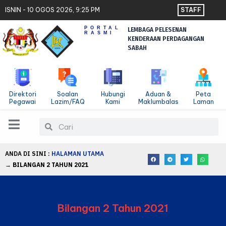
Langkau
ISNIN - 10 OGOS 2026, 9:25 PM
STAFF
ke
PORTAL
LEMBAGA PELESENAN
kandungan
RASMI
KENDERAAN PERDAGANGAN
SABAH
Direktori
Soalan
Hubungi
Aduan &
Peta
Pegawai
Lazim/FAQ
Kami
Maklumbalas
Laman
Cari
Cari
ANDA DI SINI :
HALAMAN UTAMA
→
BILANGAN 2 TAHUN 2021
Bilangan 2 Tahun 2021