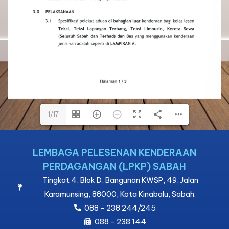
1/17
1/17
LEMBAGA PELESENAN KENDERAAN
PERDAGANGAN (LPKP) SABAH
Tingkat 4, Blok D, Bangunan KWSP, 49, Jalan
Karamunsing, 88000, Kota Kinabalu, Sabah.
088 - 238 244/245
088 - 238 144